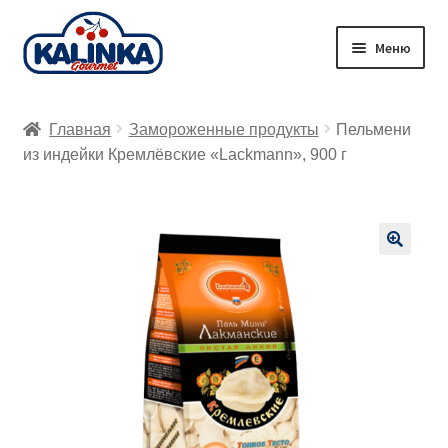
Перейти
Перейти
Меню
к
к
навигации
содержимому
Главная
Главная
Замороженные продукты
Пельмени
Заказ онлайн
из индейки Кремлёвские «Lackmann», 900 г
Магазины
Доставка
🔍
Корзина