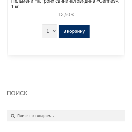
Пельмени На троих свинина/говядина «Germes»,
1 кг
13,50
€
В корзину
ПОИСК
Поиск
Искать: