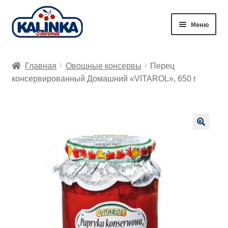
Перейти
Перейти
Меню
к
к
навигации
содержимому
Главная
Главная
Овощные консервы
Перец
Заказ онлайн
консервированный Домашний «VITAROL», 650 г
Магазины
Доставка
🔍
Корзина