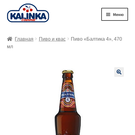
Перейти
Перейти
Меню
к
к
навигации
содержимому
Главная
Главная
Пиво и квас
Пиво «Балтика 4», 470
Заказ онлайн
мл
Магазины
Доставка
🔍
Корзина