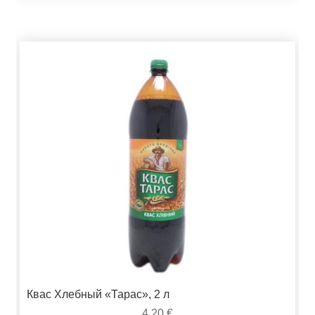
Квас Хлебный «Тарас», 2 л
4,20
€