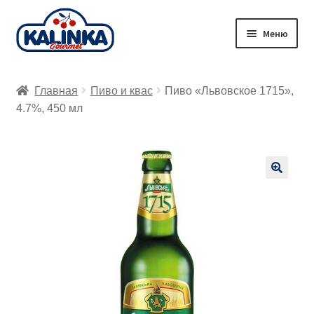
Перейти
Перейти
Меню
к
к
навигации
содержимому
Главная
Главная
Пиво и квас
Пиво «Львовское 1715»,
Заказ онлайн
4.7%, 450 мл
Магазины
Доставка
🔍
Корзина