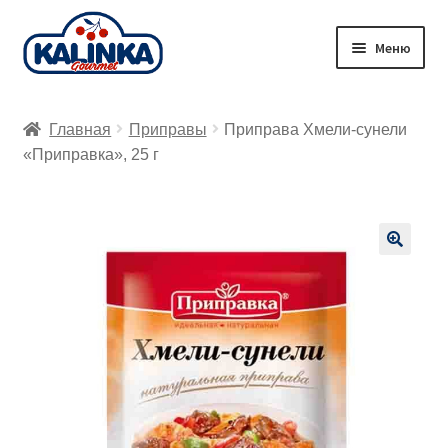
Перейти
Перейти
Меню
к
к
навигации
содержимому
Главная
Главная
Приправы
Приправа Хмели-сунели
Заказ онлайн
«Приправка», 25 г
Магазины
Доставка
🔍
Корзина