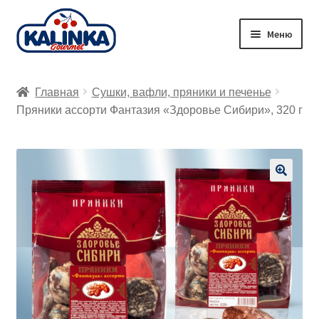
Перейти
Перейти
Меню
к
к
навигации
содержимому
Главная
Главная
Сушки, вафли, пряники и печенье
Заказ онлайн
Пряники ассорти Фантазия «Здоровье Сибири», 320 г
Магазины
Доставка
🔍
Корзина