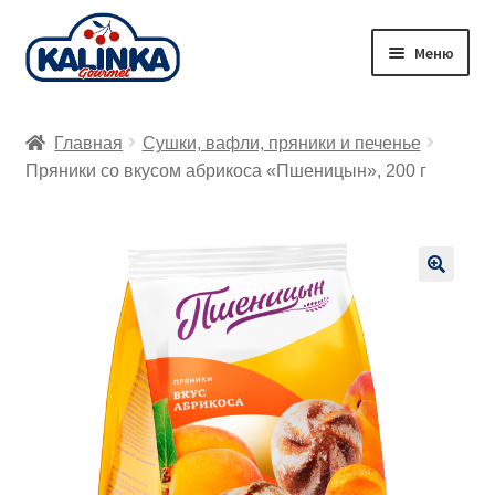
Перейти
Перейти
Меню
к
к
навигации
содержимому
Главная
Главная
Сушки, вафли, пряники и печенье
Заказ онлайн
Пряники со вкусом абрикоса «Пшеницын», 200 г
Магазины
Доставка
🔍
Корзина