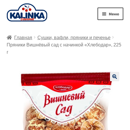
Перейти
Перейти
Меню
к
к
навигации
содержимому
Главная
Главная
Сушки, вафли, пряники и печенье
Заказ онлайн
Пряники Вишнёвый сад с начинкой «Хлебодар», 225
г
Магазины
Доставка
🔍
Корзина