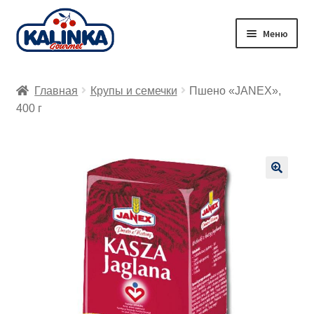
Перейти
Перейти
Меню
к
к
навигации
содержимому
Главная
Главная
Крупы и семечки
Пшено «JANEX»,
Заказ онлайн
400 г
Магазины
Доставка
🔍
Корзина