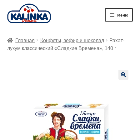
Перейти
Перейти
Меню
к
к
навигации
содержимому
Главная
Главная
Конфеты, зефир и шоколад
Рахат-
Заказ онлайн
лукум классический «Сладкие Времена», 140 г
Магазины
Доставка
🔍
Корзина