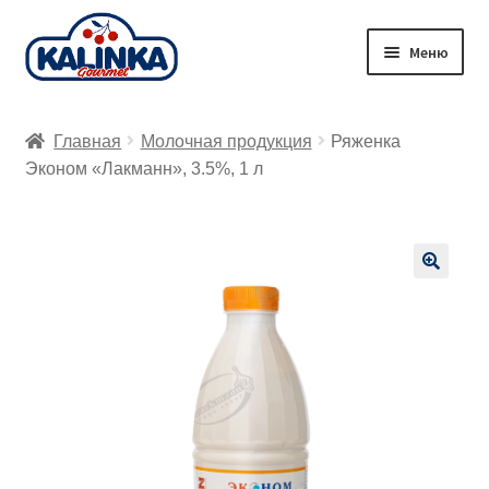
Перейти
Перейти
Меню
к
к
навигации
содержимому
Главная
Главная
Молочная продукция
Ряженка
Заказ онлайн
Эконом «Лакманн», 3.5%, 1 л
Магазины
Доставка
🔍
Корзина