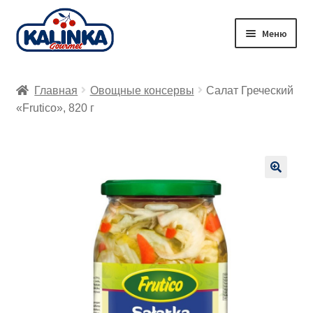
Перейти
Перейти
Меню
к
к
навигации
содержимому
Главная
Главная
Овощные консервы
Салат Греческий
Заказ онлайн
«Frutico», 820 г
Магазины
Доставка
🔍
Корзина