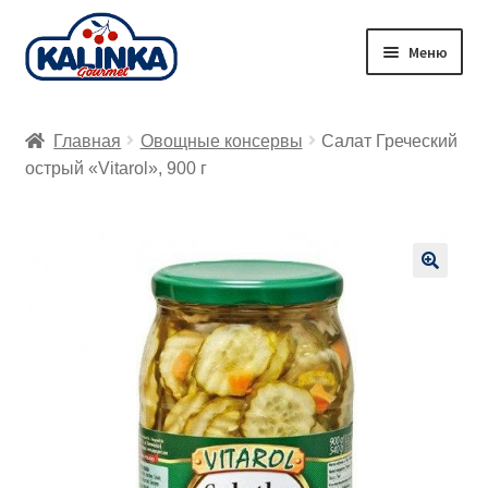
Перейти
Перейти
Меню
к
к
навигации
содержимому
Главная
Главная
Овощные консервы
Салат Греческий
Заказ онлайн
острый «Vitarol», 900 г
Магазины
Доставка
🔍
Корзина