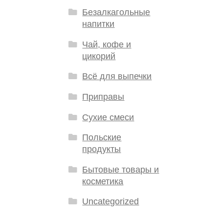
Безалкагольные
напитки
Чай, кофе и
цикорий
Всё для выпечки
Приправы
Сухие смеси
Польские
продукты
Бытовые товары и
косметика
Uncategorized