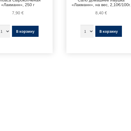
лбаса Сырокопчёная
Сало домашнее Ивушка
«Лакманн», 250 г
«Лакманн», на вес, 2,10€/100г.
7,90
€
8,40
€
В корзину
В корзину