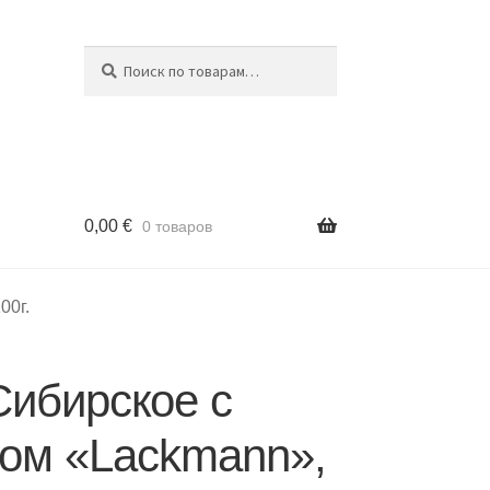
Поиск
Искать:
0,00
€
0 товаров
00г.
Сибирское с
ком «Lackmann»,