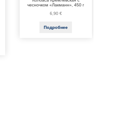
Колбаса Кремлевская с
чесночком «Лакманн», 450 г
6,90
€
Подробнее