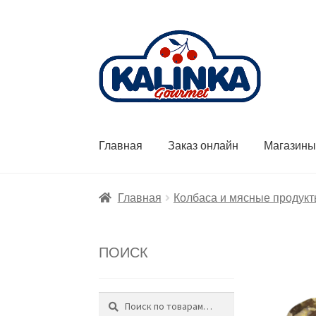
Перейти
Перейти
к
к
навигации
содержимому
Главная
Заказ онлайн
Магазин
Главная
Колбаса и мясные продук
ПОИСК
Поиск
Искать: