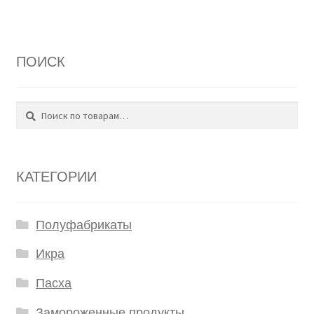
ПОИСК
Поиск
Искать:
КАТЕГОРИИ
Полуфабрикаты
Икра
Пасха
Замороженные продукты