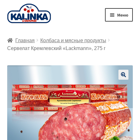
Перейти
Перейти
Меню
к
к
навигации
содержимому
Главная
Главная
Колбаса и мясные продукты
Заказ онлайн
Сервелат Кремлевский «Lackmann», 275 г
Магазины
Доставка
🔍
Корзина