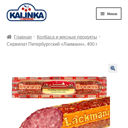
Перейти
Перейти
Меню
к
к
навигации
содержимому
Главная
Главная
Колбаса и мясные продукты
Заказ онлайн
Сервелат Петербургский «Лакманн», 400 г
Магазины
Доставка
🔍
Корзина