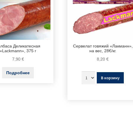
олбаса Деликатесная
Сервелат говяжий «Лакманн»,
«Lackmann», 375 г
на вес, 28€/кг.
7,90
€
8,20
€
Подробнее
В корзину