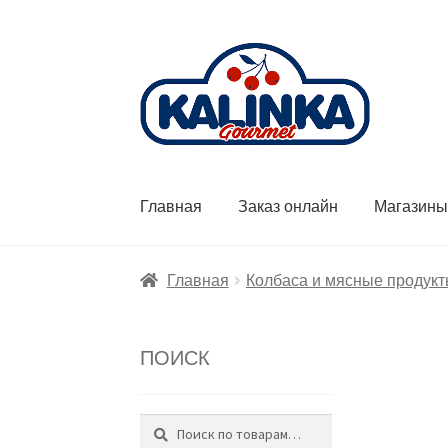
Перейти
Перейти
к
к
навигации
содержимому
Главная
Заказ онлайн
Магазин
Главная
Колбаса и мясные продук
ПОИСК
Поиск
Искать: