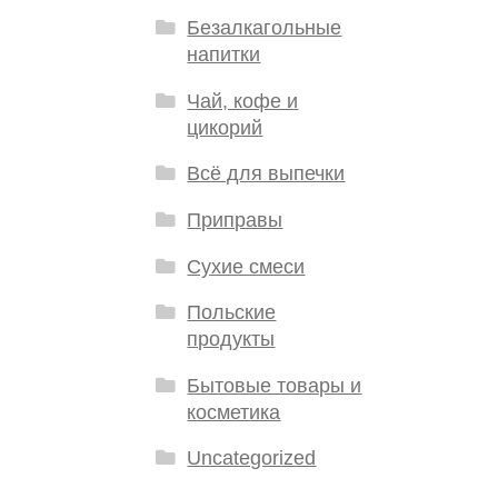
Безалкагольные
напитки
Чай, кофе и
цикорий
Всё для выпечки
Приправы
Сухие смеси
Польские
продукты
Бытовые товары и
косметика
Uncategorized