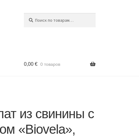
Поиск
Искать:
0,00
€
0 товаров
ат из свинины с
ом «Biovela»,