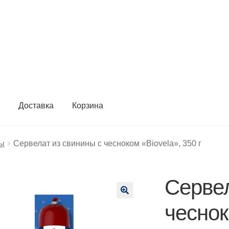
ы
Доставка
Корзина
ты
Сервелат из свинины с чесноком «Biovela», 350 г
Сервел
🔍
чеснок