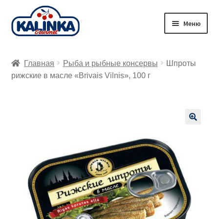
Перейти
Перейти
Меню
к
к
навигации
содержимому
Главная
Главная
Рыба и рыбные консервы
Шпроты
Заказ онлайн
рижские в масле «Brivais Vilnis», 100 г
Магазины
Доставка
🔍
Корзина