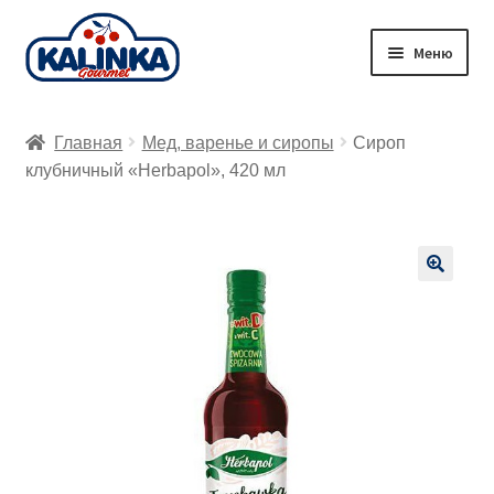
Перейти
Перейти
Меню
к
к
навигации
содержимому
Главная
Главная
Мед, варенье и сиропы
Сироп
Заказ онлайн
клубничный «Herbapol», 420 мл
Магазины
Доставка
🔍
Корзина