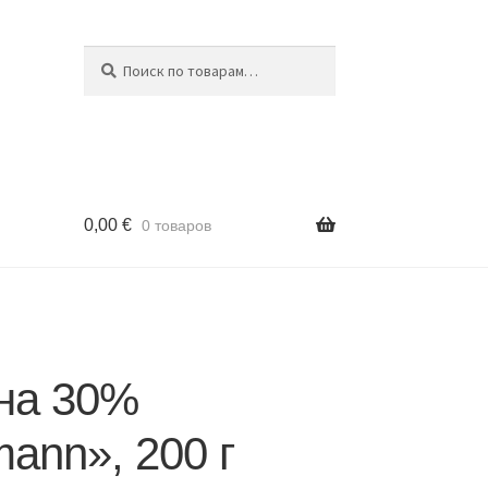
Поиск
Искать:
0,00
€
0 товаров
на 30%
ann», 200 г