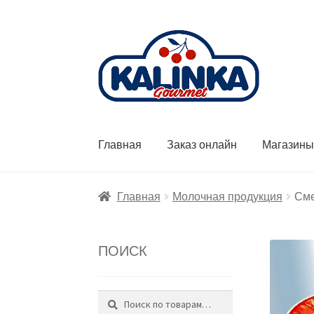
Перейти
Перейти
к
к
навигации
содержимому
Главная
Заказ онлайн
Магазин
Главная
Молочная продукция
Сме
ПОИСК
Поиск
Искать: