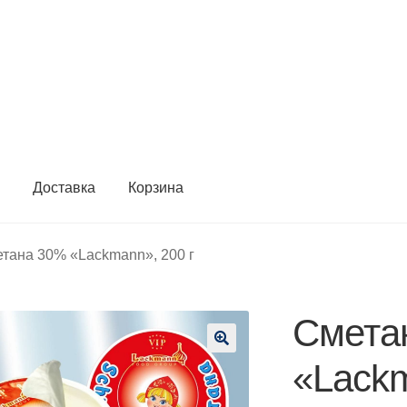
ы
Доставка
Корзина
тана 30% «Lackmann», 200 г
Смета
🔍
«Lackm