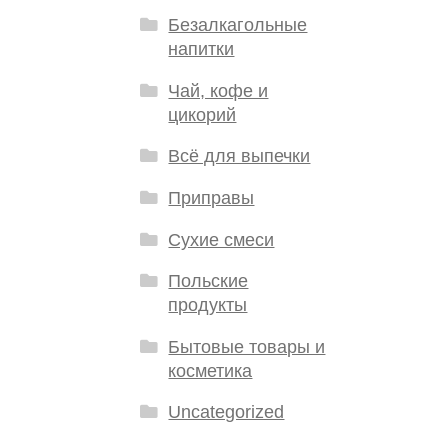
Безалкагольные
напитки
Чай, кофе и
цикорий
Всё для выпечки
Приправы
Сухие смеси
Польские
продукты
Бытовые товары и
косметика
Uncategorized