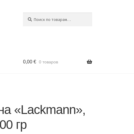
Поиск
Искать:
0,00
€
0 товаров
на «Lackmann»,
00 гр