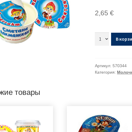
2,65
€
В корз
Артикул:
570344
Категория:
Молочн
жие товары