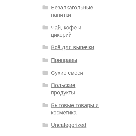
Безалкагольные
напитки
Чай, кофе и
цикорий
Всё для выпечки
Приправы
Сухие смеси
Польские
продукты
Бытовые товары и
косметика
Uncategorized