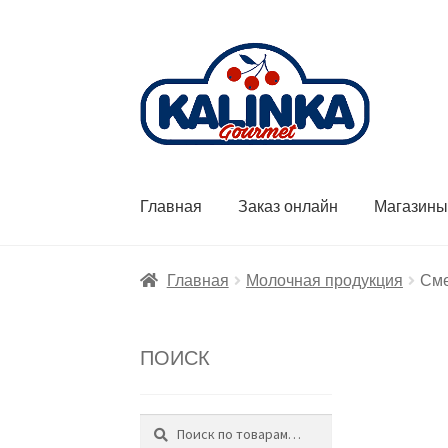
Перейти
Перейти
к
к
навигации
содержимому
Главная
Заказ онлайн
Магазин
Главная
Молочная продукция
Сме
ПОИСК
Поиск
Искать: