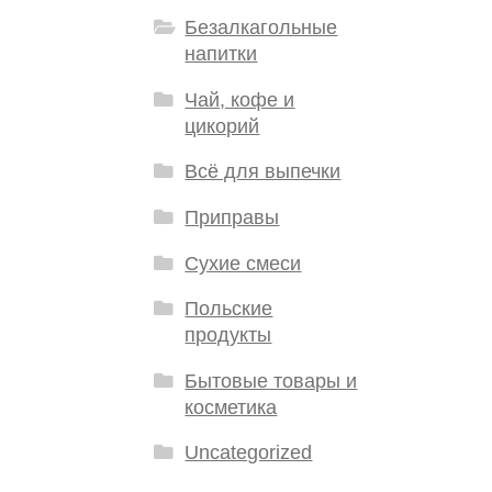
Безалкагольные
напитки
Чай, кофе и
цикорий
Всё для выпечки
Приправы
Сухие смеси
Польские
продукты
Бытовые товары и
косметика
Uncategorized