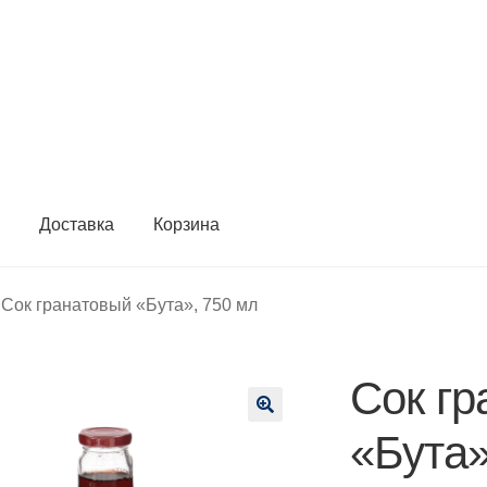
ы
Доставка
Корзина
Сок гранатовый «Бута», 750 мл
Сок гр
🔍
«Бута»