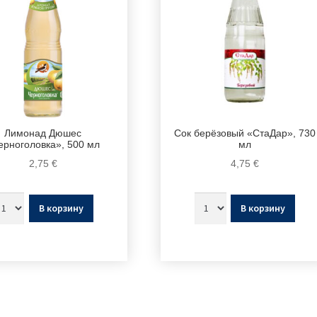
Лимонад Дюшес
Сок берёзовый «СтаДар», 730
ерноголовка», 500 мл
мл
2,75
€
4,75
€
В корзину
В корзину