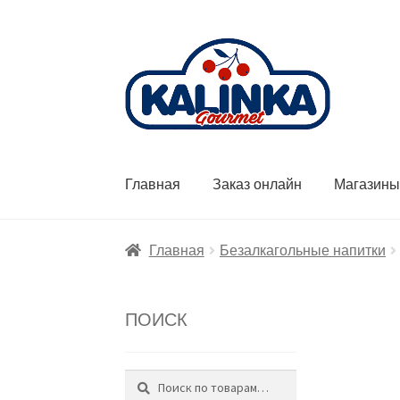
Перейти
Перейти
к
к
навигации
содержимому
Главная
Заказ онлайн
Магазин
Главная
Безалкагольные напитки
ПОИСК
Поиск
Искать: