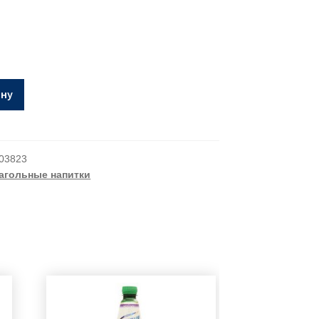
ину
03823
агольные напитки