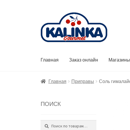
Перейти
Перейти
к
к
навигации
содержимому
Главная
Заказ онлайн
Магазин
Главная
Приправы
Соль гималайс
ПОИСК
Поиск
Искать: