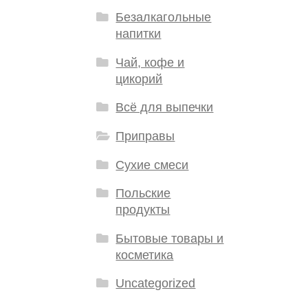
Безалкагольные
напитки
Чай, кофе и
цикорий
Всё для выпечки
Приправы
Сухие смеси
Польские
продукты
Бытовые товары и
косметика
Uncategorized