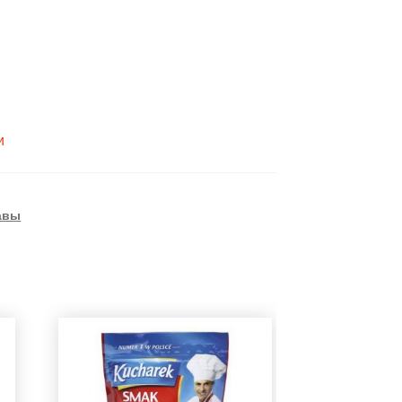
и
авы