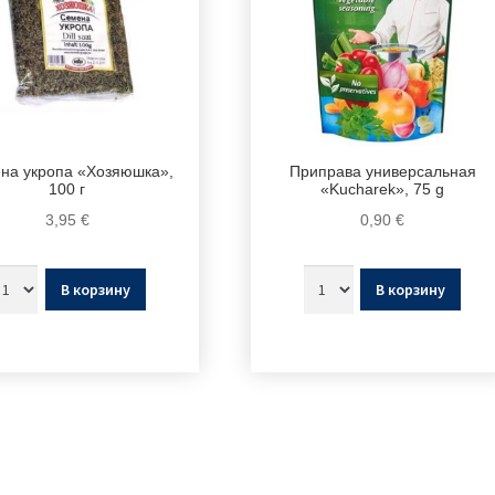
на укропа «Хозяюшка»,
Приправа универсальная
100 г
«Kucharek», 75 g
3,95
€
0,90
€
В корзину
В корзину