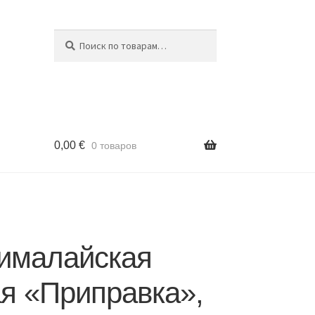
Поиск
Искать:
0,00
€
0 товаров
гималайская
я «Приправка»,