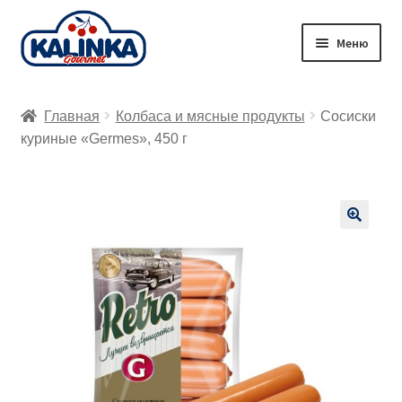
Перейти
Перейти
Меню
к
к
навигации
содержимому
Главная
Главная
Колбаса и мясные продукты
Сосиски
Заказ онлайн
куриные «Germes», 450 г
Магазины
Доставка
🔍
Корзина