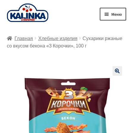
Перейти
Перейти
Меню
к
к
навигации
содержимому
Главная
Главная
Хлебные изделия
Сухарики ржаные
Заказ онлайн
со вкусом бекона «3 Корочки», 100 г
Магазины
Доставка
🔍
Корзина