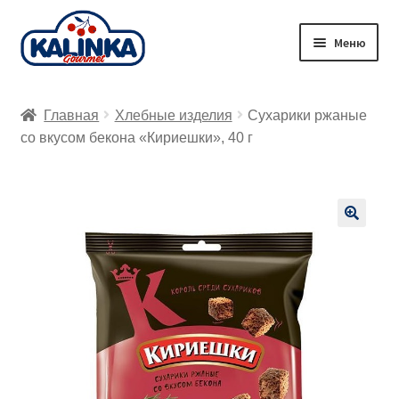
Перейти
Перейти
Меню
к
к
навигации
содержимому
Главная
Главная
Хлебные изделия
Сухарики ржаные
Заказ онлайн
со вкусом бекона «Кириешки», 40 г
Магазины
Доставка
🔍
Корзина