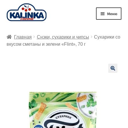
Перейти
Перейти
Меню
к
к
навигации
содержимому
Главная
Главная
Снэки, сухарики и чипсы
Сухарики со
Заказ онлайн
вкусом сметаны и зелени «Flint», 70 г
Магазины
Доставка
🔍
Корзина