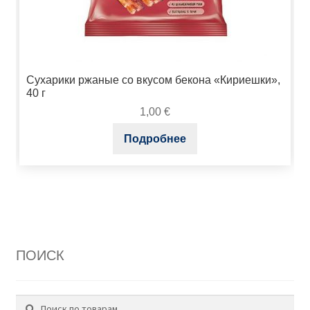
Сухарики ржаные со вкусом бекона «Кириешки»,
40 г
1,00
€
Подробнее
ПОИСК
Поиск
Искать: