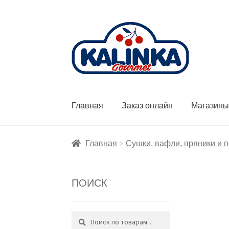
Перейти
Перейти
к
к
навигации
содержимому
Главная
Заказ онлайн
Магазин
Главная
Сушки, вафли, пряники и 
ПОИСК
Поиск
Искать: