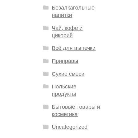
Безалкагольные
напитки
Чай, кофе и
цикорий
Всё для выпечки
Приправы
Сухие смеси
Польские
продукты
Бытовые товары и
косметика
Uncategorized