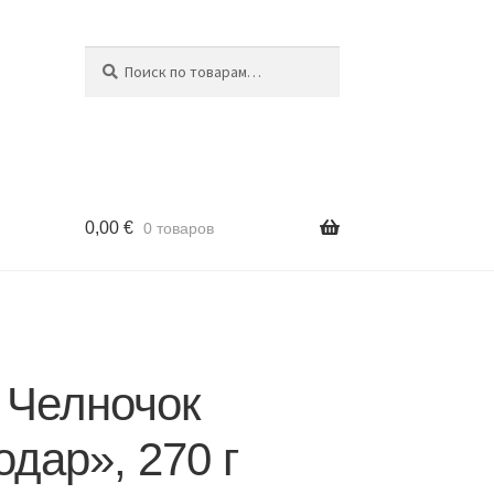
Поиск
Искать:
0,00
€
0 товаров
 Челночок
дар», 270 г