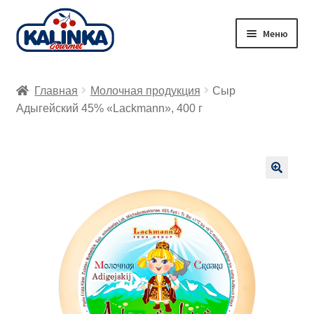
Перейти
Перейти
Меню
к
к
навигации
содержимому
Главная
Главная
Молочная продукция
Сыр
Заказ онлайн
Адыгейский 45% «Lackmann», 400 г
Магазины
Доставка
🔍
Корзина