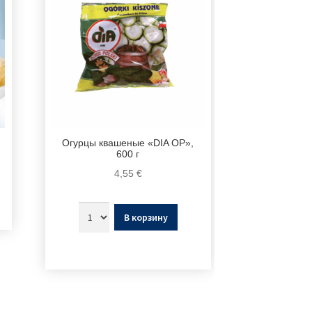
Огурцы квашеные «DIA OP»,
600 г
4,55
€
В корзину