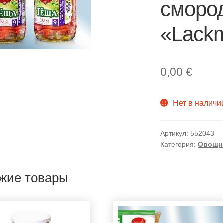
сморо
«Lackm
0,00
€
Нет в наличи
Артикул:
552043
Категория:
Овощн
жие товары