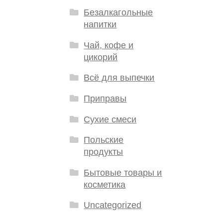
Безалкагольные
напитки
Чай, кофе и
цикорий
Всё для выпечки
Приправы
Сухие смеси
Польские
продукты
Бытовые товары и
косметика
Uncategorized