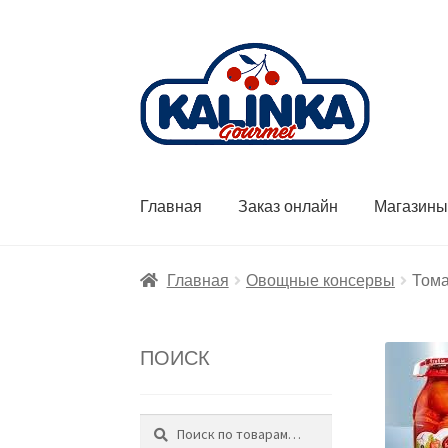
Перейти
Перейти
к
к
навигации
содержимому
Главная
Заказ онлайн
Магазин
Главная
Овощные консервы
Тома
ПОИСК
Поиск
Искать: