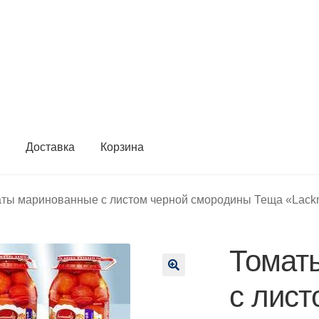
ы
Доставка
Корзина
ты маринованные с листом черной смородины Теща «Lackm
Томат
🔍
с лист