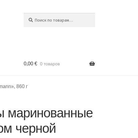
Поиск
Искать:
0,00
€
0 товаров
ann», 860 г
ы маринованные
ом черной