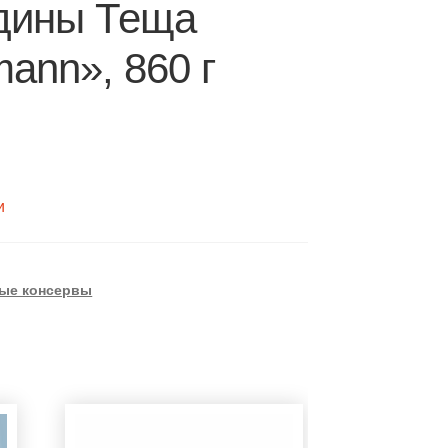
дины Теща
ann», 860 г
и
ые консервы