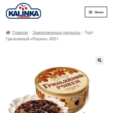
Перейти
Перейти
Меню
к
к
навигации
содержимому
Главная
Главная
Замороженные продукты
Торт
Заказ онлайн
Грильяжный «Рошен», 450 г
Магазины
Доставка
🔍
Корзина