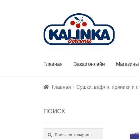
Перейти
Перейти
к
к
навигации
содержимому
Главная
Заказ онлайн
Магазин
Главная
Сушки, вафли, пряники и 
ПОИСК
Поиск
Искать: