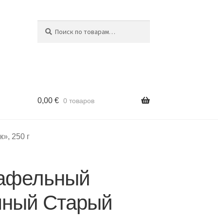
Поиск
Искать:
0,00
€
0 товаров
», 250 г
вафельный
чный Старый