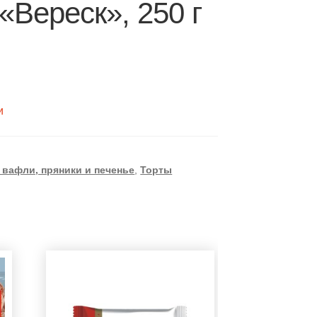
«Вереск», 250 г
и
 вафли, пряники и печенье
,
Торты