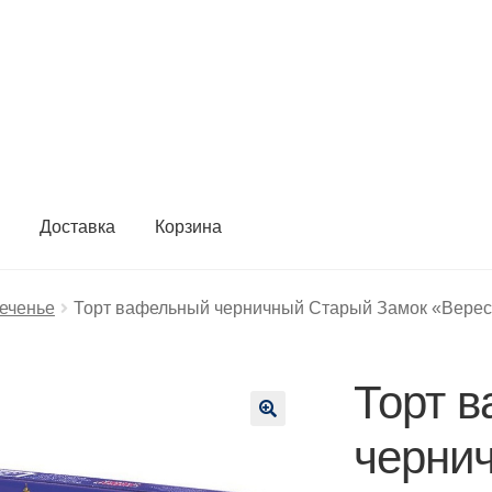
ы
Доставка
Корзина
печенье
Торт вафельный черничный Старый Замок «Вереск
Торт 
🔍
черни