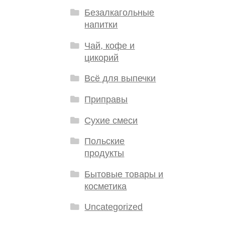
Безалкагольные
напитки
Чай, кофе и
цикорий
Всё для выпечки
Приправы
Сухие смеси
Польские
продукты
Бытовые товары и
косметика
Uncategorized