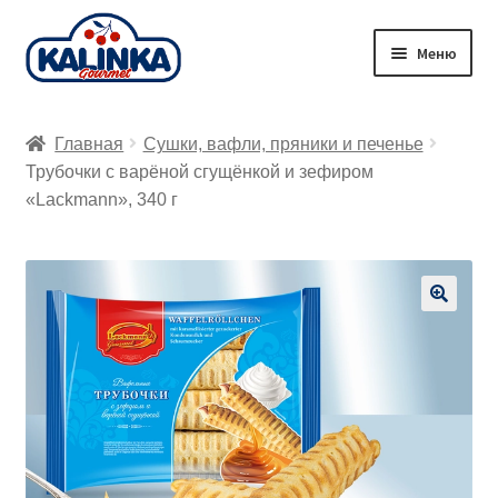
Перейти
Перейти
Меню
к
к
навигации
содержимому
Главная
Главная
Сушки, вафли, пряники и печенье
Заказ онлайн
Трубочки с варёной сгущёнкой и зефиром
«Lackmann», 340 г
Магазины
Доставка
🔍
Корзина