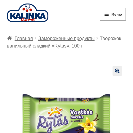
Перейти
Перейти
Меню
к
к
навигации
содержимому
Главная
Главная
Замороженные продукты
Творожок
Заказ онлайн
ванильный сладкий «Rytas», 100 г
Магазины
Доставка
🔍
Корзина