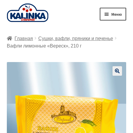
Перейти
Перейти
Меню
к
к
навигации
содержимому
Главная
Главная
Сушки, вафли, пряники и печенье
Заказ онлайн
Вафли лимонные «Вереск», 210 г
Магазины
Доставка
🔍
Корзина