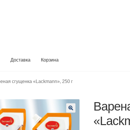
ы
Доставка
Корзина
еная сгущенка «Lackmann», 250 г
Варен
🔍
«Lackm