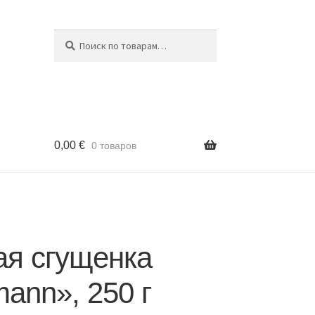
Поиск
Искать:
0,00
€
0 товаров
ая сгущенка
ann», 250 г