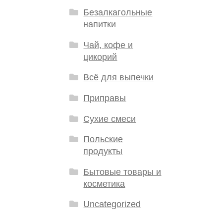
Безалкагольные
напитки
Чай, кофе и
цикорий
Всё для выпечки
Приправы
Сухие смеси
Польские
продукты
Бытовые товары и
косметика
Uncategorized