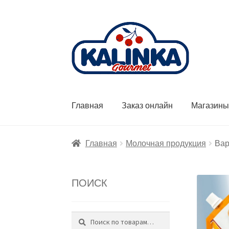
Перейти
Перейти
к
к
навигации
содержимому
Главная
Заказ онлайн
Магазин
Главная
Молочная продукция
Вар
ПОИСК
Поиск
Искать: