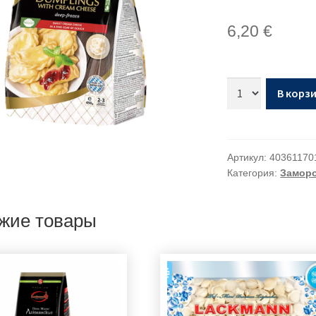
6,20
€
В корз
Артикул:
40361170
Категория:
Замор
жие товары