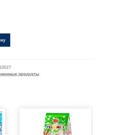
ину
10027
оженные продукты