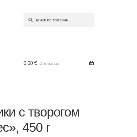
Поиск
Искать:
0,00
€
0 товаров
ки с творогом
с», 450 г