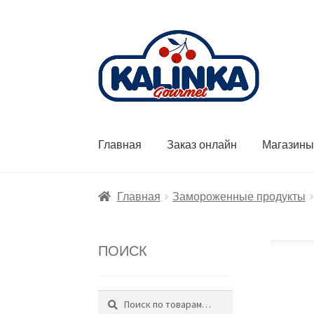
Перейти
Перейти
к
к
навигации
содержимому
Главная
Заказ онлайн
Магазин
Главная
Замороженные продукты
ПОИСК
Поиск
Искать: