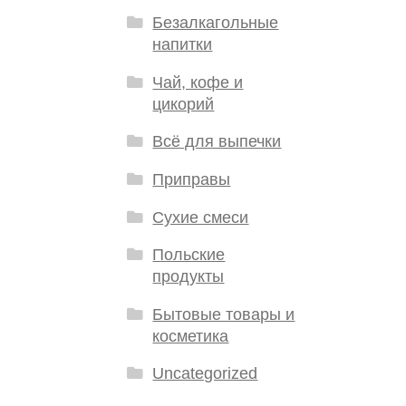
Безалкагольные
напитки
Чай, кофе и
цикорий
Всё для выпечки
Приправы
Сухие смеси
Польские
продукты
Бытовые товары и
косметика
Uncategorized