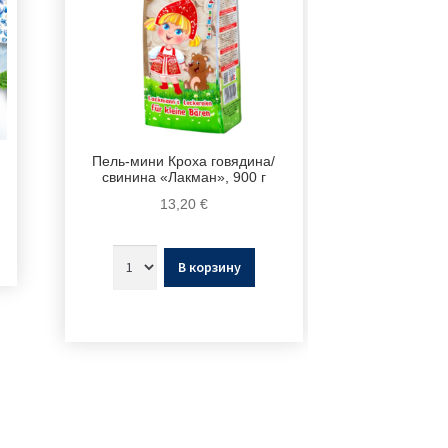
Пель-мини Кроха говядина/
свинина «Лакман», 900 г
13,20
€
В корзину