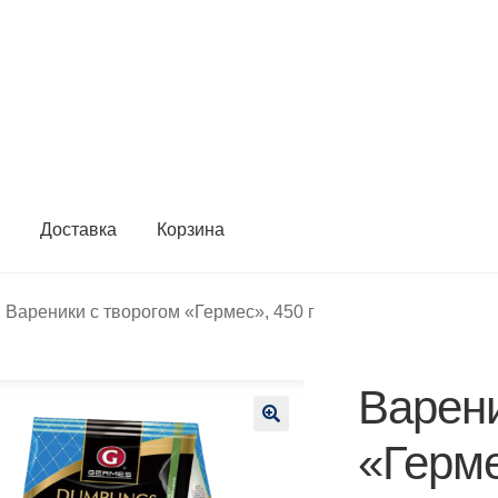
ы
Доставка
Корзина
Вареники с творогом «Гермес», 450 г
Варени
🔍
«Герме