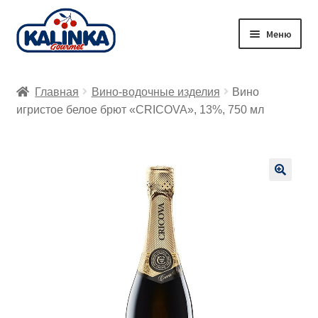
Перейти
Перейти
Меню
к
к
навигации
содержимому
Главная
Главная
Вино-водочные изделия
Вино
Заказ онлайн
игристое белое брют «CRICOVA», 13%, 750 мл
Магазины
Доставка
🔍
Корзина