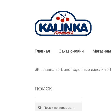
Перейти
Перейти
к
к
навигации
содержимому
Главная
Заказ онлайн
Магазин
Главная
Вино-водочные изделия
ПОИСК
Поиск
Искать: