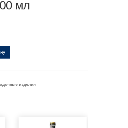
700 мл
ину
одочные изделия