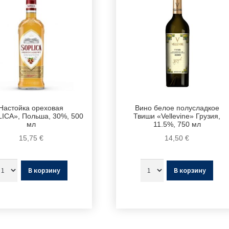
Настойка ореховая
Вино белое полусладкое
ICA», Польша, 30%, 500
Твиши «Vellevine» Грузия,
мл
11.5%, 750 мл
15,75
€
14,50
€
В корзину
В корзину