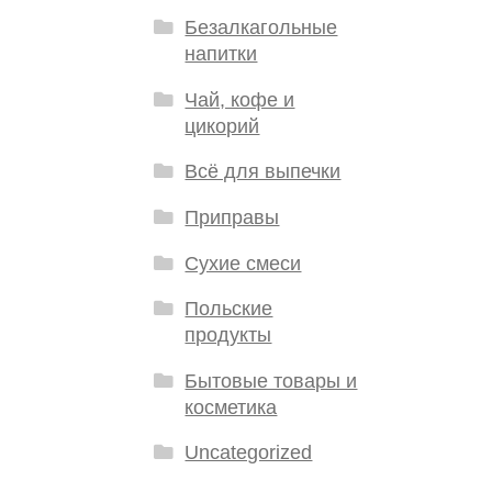
Безалкагольные
напитки
Чай, кофе и
цикорий
Всё для выпечки
Приправы
Сухие смеси
Польские
продукты
Бытовые товары и
косметика
Uncategorized