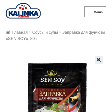
Перейти
Перейти
Меню
к
к
навигации
содержимому
Главная
Главная
Соусы и супы
Заправка для фунчозы
Заказ онлайн
«SEN SOY», 80 г
Магазины
Доставка
🔍
Корзина