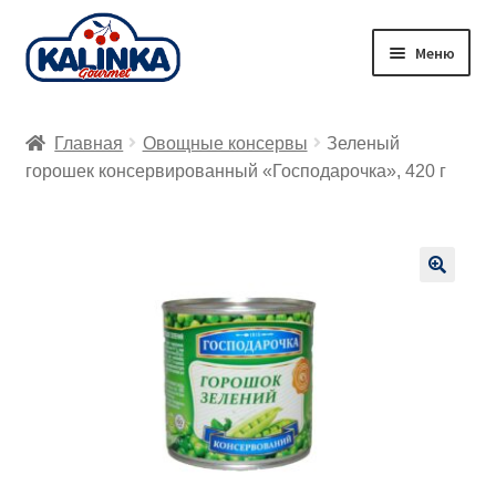
Перейти
Перейти
Меню
к
к
навигации
содержимому
Главная
Главная
Овощные консервы
Зеленый
Заказ онлайн
горошек консервированный «Господарочка», 420 г
Магазины
Доставка
🔍
Корзина