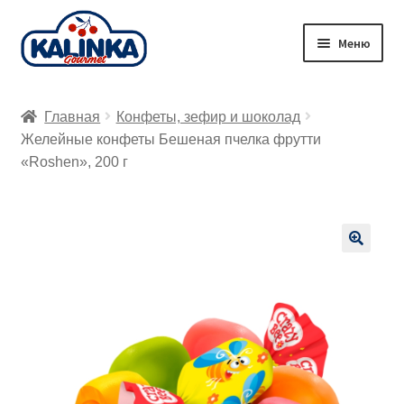
Перейти
Перейти
Меню
к
к
навигации
содержимому
Главная
Главная
Конфеты, зефир и шоколад
Заказ онлайн
Желейные конфеты Бешеная пчелка фрутти
«Roshen», 200 г
Магазины
Доставка
🔍
Корзина