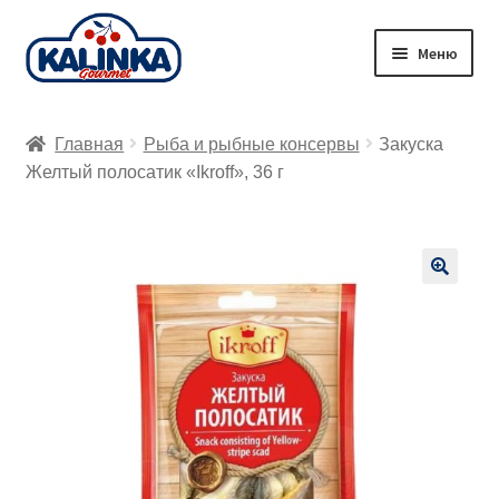
Перейти
Перейти
Меню
к
к
навигации
содержимому
Главная
Главная
Рыба и рыбные консервы
Закуска
Заказ онлайн
Желтый полосатик «Ikroff», 36 г
Магазины
Доставка
🔍
Корзина