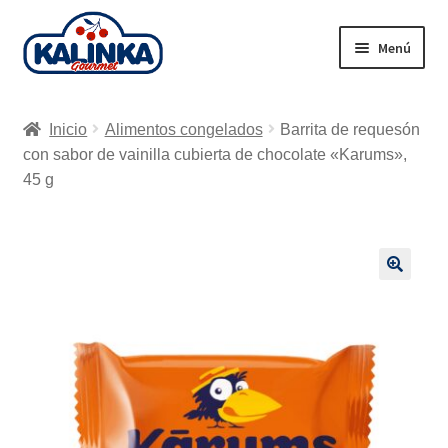
Ir
Ir
Menú
a
al
la
contenido
Inicio
navegación
Inicio
Alimentos congelados
Barrita de requesón
Tienda en línea
con sabor de vainilla cubierta de chocolate «Karums»,
45 g
Supermercados
Envío
🔍
Carrito