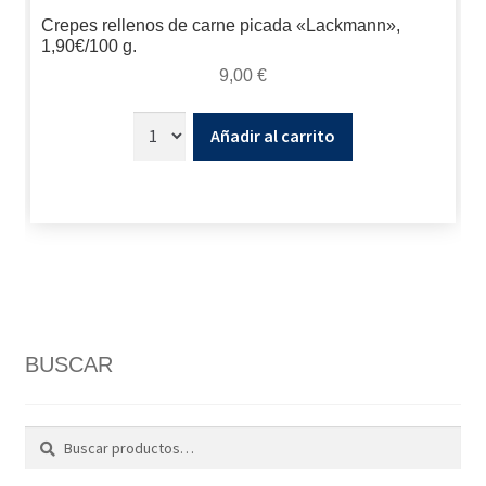
Crepes rellenos de carne picada «Lackmann»,
1,90€/100 g.
9,00
€
Añadir al carrito
BUSCAR
Buscar
Buscar
por: