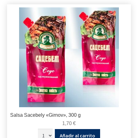
Salsa Sacebely «Girnov», 300 g
1,70
€
Añadir al carrito