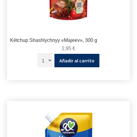
Kétchup Shashlychnyy «Majeev», 300 g
2,95
€
Añadir al carrito