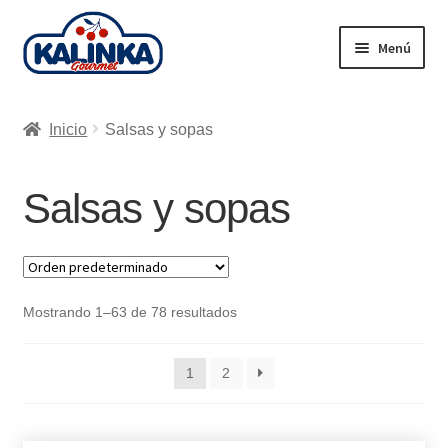
Ir
Ir
Menú
a
al
la
contenido
Inicio
navegación
Inicio
Salsas y sopas
Tienda en línea
Salsas y sopas
Supermercados
Envío
Carrito
Mostrando 1–63 de 78 resultados
1
2