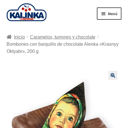
Ir
Ir
Menú
a
al
la
contenido
Inicio
navegación
Inicio
Caramelos, turrones y chocolate
Tienda en línea
Bombones con barquillo de chocolate Alenka «Krasnyy
Oktyabr», 200 g
Supermercados
Envío
🔍
Carrito