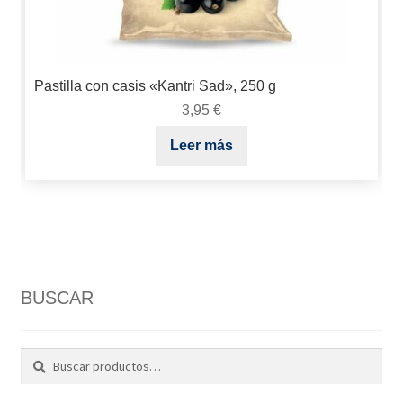
Pastilla con casis «Kantri Sad», 250 g
3,95
€
Leer más
BUSCAR
Buscar
Buscar
por: