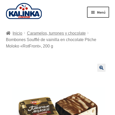
Ir
Ir
Menú
a
al
la
contenido
Inicio
navegación
Inicio
Caramelos, turrones y chocolate
Tienda en línea
Bombones Soufflé de vainilla en chocolate Ptiche
Moloko «RotFront», 200 g
Supermercados
Envío
🔍
Carrito