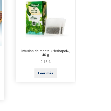
Infusión de menta «Herbapol»,
o
40 g
2,15
€
Leer más