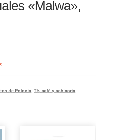
duales «Malwa»,
s
tos de Polonia
,
Té, café y achicoria