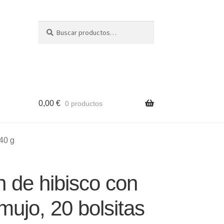
Buscar
Buscar
por:
0,00
€
0 productos
 40 g
n de hibisco con
mujo, 20 bolsitas