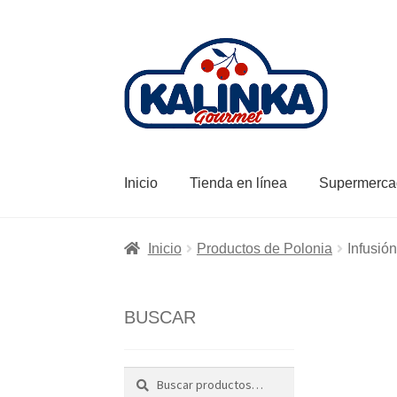
Ir
Ir
a
al
la
contenido
navegación
Inicio
Tienda en línea
Supermerca
Inicio
Productos de Polonia
Infusió
BUSCAR
Buscar
Buscar
por: