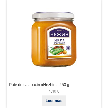
Paté de calabaсin «Nezhin», 450 g
4,40
€
Leer más