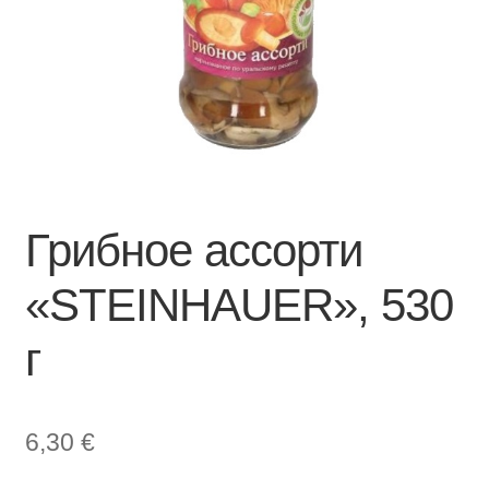
Грибное ассорти
«STEINHAUER», 530
г
6,30
€